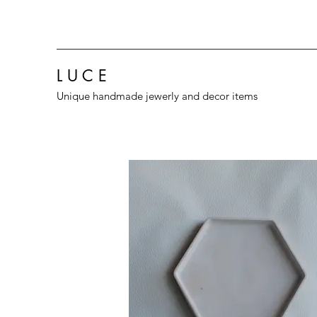
L U C E
Unique handmade jewerly and decor items