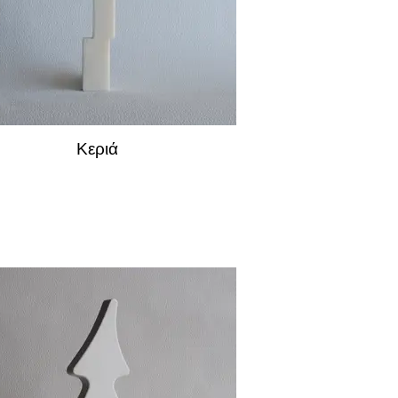
Κεριά