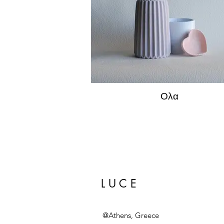
Ολα
L U C E
@Athens, Greece