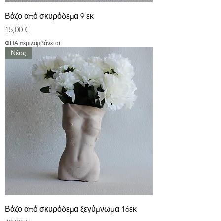
Βάζο από σκυρόδεμα 9 εκ
Τιμή
15,00 €
ΦΠΑ περιλαμβάνεται
Νέος
Βάζο από σκυρόδεμα ξεγύμνωμα 16εκ