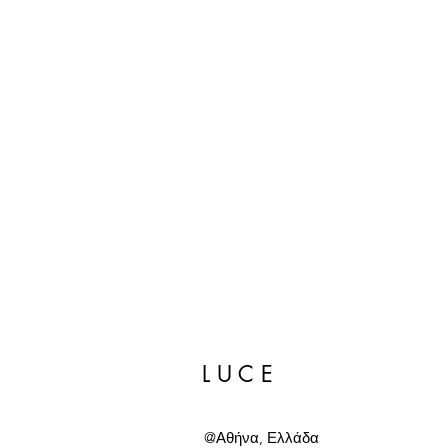
L U C E
@Αθήνα, Ελλάδα