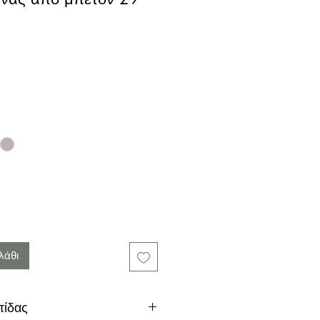
λάθι
τίδας