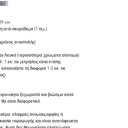
Το σκυρόδεμα είναι 
και μπορεί να αντέξ
πέσει, μπορεί να σπά
29 cm
Φροντίζετε πάντα να
η από σκυρόδεμα (1 τεμ.)
με προσοχή.
Χρησιμοποιήστε ζεστ
 χρόνος αποστολής)
στεγνό, μαλακό πανί
Αποφύγετε τυχόν λε
 και Λευκό (περισσότερα χρώματα σύντομα)
καθώς αυτό μπορεί 
: 1 εκ. (οι μετρήσεις είναι επίσης
επιφάνεια.
 κατανοήστε τη διαφορά 1-2 εκ. σε
Αποφύγετε τη χρήσ
ος)
θα διασπάσουν και 
σφραγιστικό με την
χειροποίητα ξεχωριστά και βιώσιμα κατά
θα είναι διαφορετικό.
αέρα, ελαφρές ανομοιομορφίες ή
δικασία παραγωγής και είναι αναπόφευκτα
ος. Αυτά δεν θεωρούνται ελαττώματα