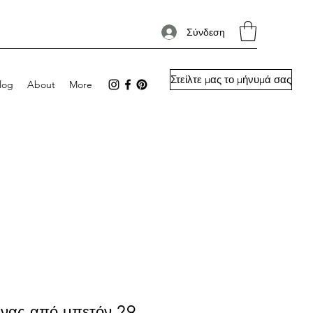
Σύνδεση
Στείλτε μας το μήνυμά σας
log
About
More
ινας από μπετόν 29