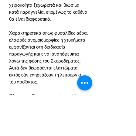
χειροποίητα ξεχωριστά και βιώσιμα
κατά παραγγελία, επομένως το καθένα
θα είναι διαφορετικό.
Χαρακτηριστικά όπως φυσαλίδες αέρα,
ελαφρές ανομοιομορφίες ή χτυπήματα
εμφανίζονται στη διαδικασία
παραγωγής και είναι αναπόφευκτα
λόγω της φύσης του Σκυροδέματος.
Αυτά δεν θεωρούνται ελαττώματα
εκτός εάν επηρεάζουν τη λειτουργία
του προϊόντος.
Όλα τα προϊόντα μας από σκυρόδεμα
είναι σφραγισμένα και ανθεκτικά στο
νερό, αλλά το σκυρόδεμα μπορεί να
απορροφήσει υγρά και κεριά που
προκαλούν κηλίδες/σημάδια. Δεν
μπορούμε να δεχτούμε επιστροφές ή να